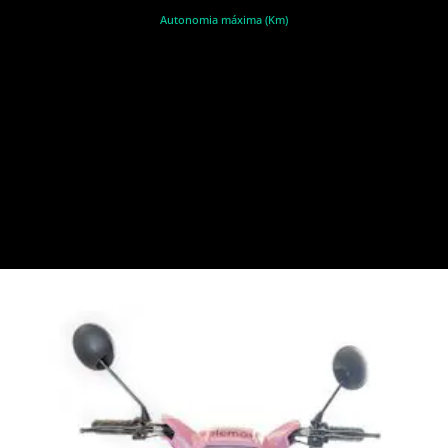
Autonomia máxima (Km)
R$ 1 (Um Real)