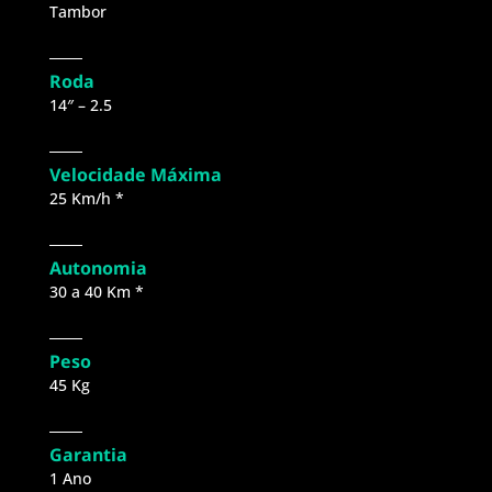
Tambor
Roda
14″ – 2.5
Velocidade Máxima
25 Km/h *​
Autonomia
30 a 40 Km *
Peso
45 Kg
Garantia
1 Ano