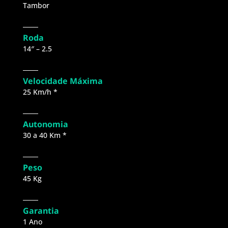
Tambor
Roda
14″ – 2.5
Velocidade Máxima
25 Km/h *​
Autonomia
30 a 40 Km *
Peso
45 Kg
Garantia
1 Ano