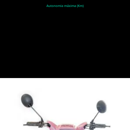
Autonomia máxima (Km)
R$ 1 (Um Real)